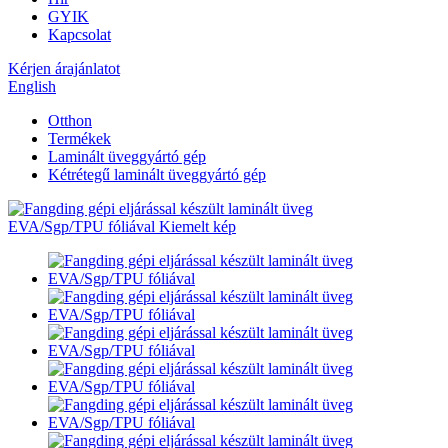
GYIK
Kapcsolat
Kérjen árajánlatot
English
Otthon
Termékek
Laminált üveggyártó gép
Kétrétegű laminált üveggyártó gép