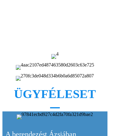
fokú automatizálást, többfunkciós számítógépes
vezérlést és berendezésállapot-vizualizációt kínál a
folyamat során, hibajelzéseket, rendszeres
karbantartási tippeket, nyomáscsökkentő
riasztásokat és egyéb funkciókat is tartalmaz.
5. Az üvegtartó egy terelősínből és egy tálcából áll.
Egy szilikonzacskót helyeznek a tálcára, és az
üveget a szilikonzacskóba helyezik.
ÜGYFÉLESET
A berendezést Ázsiában,