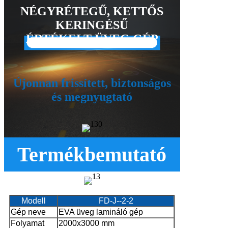
NÉGYRÉTEGŰ, KETTŐS
KERINGÉSŰ
ÉRTÉKELT ÜVEG GÉP
Újonnan frissített, biztonságos
és megnyugtató
Termékbemutató
Modell
FD-J--2-2
Gép neve
EVA üveg lamináló gép
Folyamat
2000x3000 mm