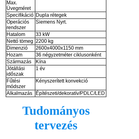
Max.
Üvegméret
Specifikáció
Dupla rétegek
Operációs
Siemens Nyrt.
rendszer
Hatalom
33 kW
Nettó tömeg
2200 kg
Dimenzió
2600x4000x1150 mm
Hozam
36 négyzetméter ciklusonként
Származás
Kína
Jótállási
1 év
időszak
Fűtési
Kényszerített konvekció
módszer
Alkalmazás
Építészeti/dekoratív/PDLC/LED
Tudományos
tervezés