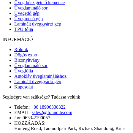
Üveg hőszigetelő kemence
Üveglamináló sor
Üvegedő gép
Üvegmosó gép
Laminált üveggyártó gép
TPU fólia
INFORMÁCIÓ
Rólunk
Dögös expo
Bizonyítvány
Üveglamináló sor
Üvegfólia
Autokláv üveglamináláshoz
Laminált üveggyártó gép
Kapcsolat
Segítségre van szüksége? Tudassa velünk
Telefon:
+86 18906338322
EMAIL:
sales2@foundite.com
fax:
0633-2190057
HOZZÁADÁS:
Huifeng Road, Taoluo Ipari Park, Rizhao, Shandong, Kína