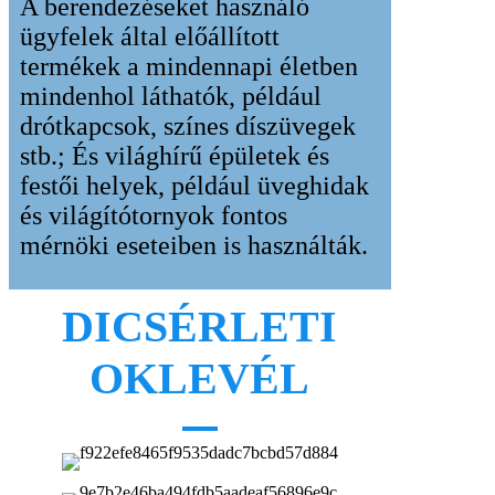
A berendezéseket használó
ügyfelek által előállított
termékek a mindennapi életben
mindenhol láthatók, például
drótkapcsok, színes díszüvegek
stb.; És világhírű épületek és
festői helyek, például üveghidak
és világítótornyok fontos
mérnöki eseteiben is használták.
DICSÉRLETI
OKLEVÉL