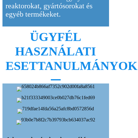
reaktorokat, gyártósorokat és
egyéb termékeket.
ÜGYFÉL
HASZNÁLATI
ESETTANULMÁNYOK