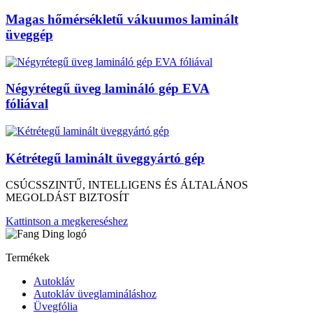
Magas hőmérsékletű vákuumos laminált
üveggép
Négyrétegű üveg lamináló gép EVA
fóliával
Kétrétegű laminált üveggyártó gép
CSÚCSSZINTŰ, INTELLIGENS ÉS ÁLTALÁNOS
MEGOLDÁST BIZTOSÍT
Kattintson a megkereséshez
Termékek
Autokláv
Autokláv üveglamináláshoz
Üvegfólia