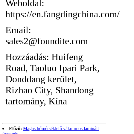
Weboldal:
https://en.fangdingchina.com/
Email:
sales2@foundite.com
Hozzáadás: Huifeng
Road, Taoluo Ipari Park,
Donddang kerület,
Rizhao City, Shandong
tartomány, Kína
Előző:
Magas hőmérsékletű vákuumos laminált
üveggép