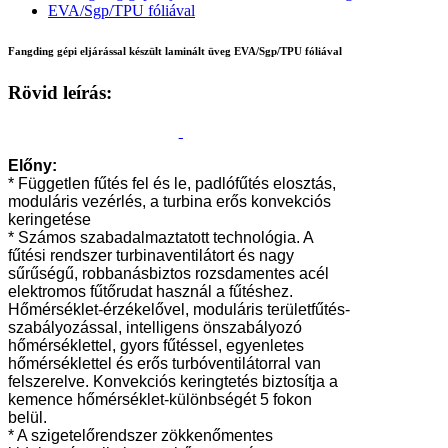
Fangding gépi eljárással készült laminált üveg EVA/Sgp/TPU fóliával
Rövid leírás:
Előny:
* Független fűtés fel és le, padlófűtés elosztás,
moduláris vezérlés, a turbina erős konvekciós
keringetése
* Számos szabadalmaztatott technológia. A
fűtési rendszer turbinaventilátort és nagy
sűrűségű, robbanásbiztos rozsdamentes acél
elektromos fűtőrudat használ a fűtéshez.
Hőmérséklet-érzékelővel, moduláris területfűtés-
szabályozással, intelligens önszabályozó
hőmérséklettel, gyors fűtéssel, egyenletes
hőmérséklettel és erős turbóventilátorral van
felszerelve. Konvekciós keringtetés biztosítja a
kemence hőmérséklet-különbségét 5 fokon
belül.
* A szigetelőrendszer zökkenőmentes