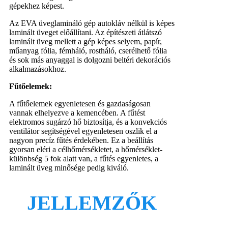
gépekhez képest.
Az EVA üveglamináló gép autokláv nélkül is képes
laminált üveget előállítani. Az építészeti átlátszó
laminált üveg mellett a gép képes selyem, papír,
műanyag fólia, fémháló, rostháló, cserélhető fólia
és sok más anyaggal is dolgozni beltéri dekorációs
alkalmazásokhoz.
Fűtőelemek:
A fűtőelemek egyenletesen és gazdaságosan
vannak elhelyezve a kemencében. A fűtést
elektromos sugárzó hő biztosítja, és a konvekciós
ventilátor segítségével egyenletesen oszlik el a
nagyon precíz fűtés érdekében. Ez a beállítás
gyorsan eléri a célhőmérsékletet, a hőmérséklet-
különbség 5 fok alatt van, a fűtés egyenletes, a
laminált üveg minősége pedig kiváló.
JELLEMZŐK