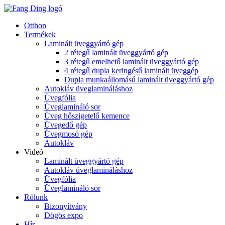
Otthon
Termékek
Laminált üveggyártó gép
2 rétegű laminált üveggyártó gép
3 rétegű emelhető laminált üveggyártó gép
4 rétegű dupla keringésű laminált üveggép
Dupla munkaállomású laminált üveggyártó gép
Autokláv üveglamináláshoz
Üvegfólia
Üveglamináló sor
Üveg hőszigetelő kemence
Üvegedő gép
Üvegmosó gép
Autokláv
Videó
Laminált üveggyártó gép
Autokláv üveglamináláshoz
Üvegfólia
Üveglamináló sor
Rólunk
Bizonyítvány
Dögös expo
Hír