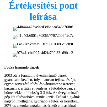
Értékesítési pont
leírása
Fogas lamináló gépek
2003 óta a Fangding üveglamináló gépek
gyártásába kezdett, folyamatosan fejleszt és újít,
egyedi tervezésű fűtési és vákuumrendszereket
használva, a fűtés egyenletes a fűtődobozban, a
hőmérséklet-különbség 3-5 fok. Az üveglamináló
gép két fűtőszobával rendelkezik. Ezáltal a gyártás
nagyon intelligens, gyorsabb a fűtés, és körülbelül
30%-os energiamegtakarítás érhető el más kínai